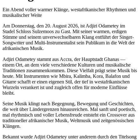
Ein Abend voller warmer Klänge, westafrikanischer Rhythmen und
musikalischer Weite
Am Donnerstag, den 20. August 2026, ist Adjiri Odametey im
Stadel Schloss Sulzemoos zu Gast. Mit seiner warmen, erdigen
Stimme und seinem unverwechselbaren Klang entführt der Singer-
Songwriter und Multi-Instrumentalist sein Publikum in die Welt der
afrikanischen Musik.
Adjiri Odametey stammt aus Accra, der Hauptstadt Ghanas —
einem Ort, an dem viele verschiedene Kulturen und musikalische
Traditionen zusammenkommen. Diese Vielfalt prägt seine Musik bis
heute. Mit Instrumenten wie Mbira, Kalimba, Kora, Balafon und
Gitarre schafft er einen eigenen Stil, der tief in westafrikanischen
Wurzeln verankert ist und zugleich offen für moderne Einflüsse
bleibt.
Seine Musik klingt nach Begegnung, Bewegung und Geschichten,
die weit über Ländergrenzen hinausreichen. Mal sanft und poetisch,
mal rhythmisch und voller Lebensfreude entsteht ein Crossover aus
traditioneller afrikanischer Musik, Weltmusik und zeitgenössischen
Klängen.
Bekannt wurde Adjiri Odametey unter anderem durch den Titelsong